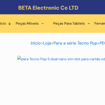
BETA Electronic Co LTD
ício
Peças Móveis
Peças Para Tablets
Ferra
Início
>
Loja
>
Para a série Tecno Pop
>
PE