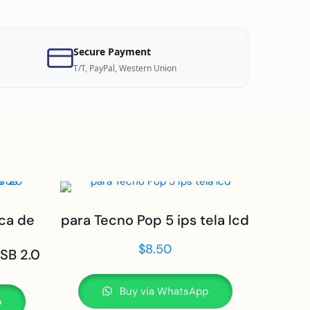
Secure Payment
T/T, PayPal, Western Union
aca de
para Tecno Pop 5 ips tela lcd
$
8.50
SB 2.0
Buy via WhatsApp
p