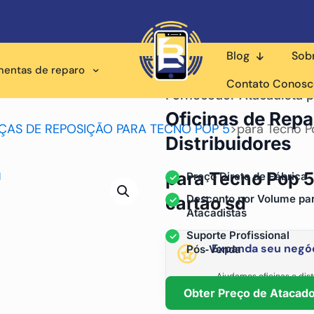
Blog
Sob
mentas de reparo
Contato Conos
Fornecedor Atacadista p
Oficinas de Repa
ÇAS DE REPOSIÇÃO PARA TECNO POP 5
>
para Tecno P
Distribuidores
para Tecno Pop 5
Preço Direto de Fábrica
Desconto por Volume pa
cartão sd
Atacadistas
Suporte Profissional
Expanda seu negóc
Pós‑Venda
Ajudamos oficinas e dist
fornecimento está
Obter Preço de Atacad