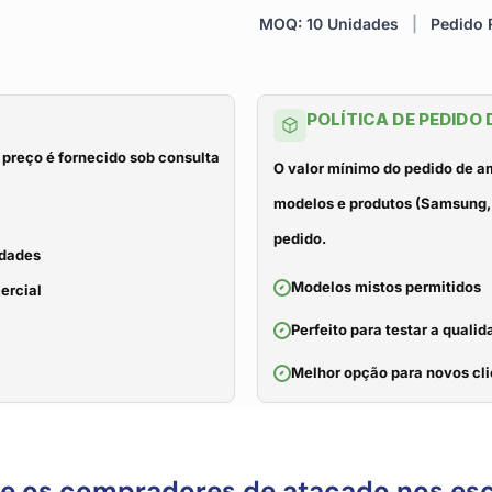
MOQ: 10 Unidades
|
Pedido R
POLÍTICA DE PEDIDO
 preço é fornecido sob consulta
O valor mínimo do pedido de a
modelos e produtos (Samsung, 
pedido.
idades
Modelos mistos permitidos
ercial
Perfeito para testar a qual
Melhor opção para novos cli
ue os compradores de atacado nos es