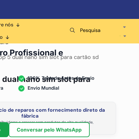
re nós
Pesquisa
co
ara
ro Profissional e
op 5 dual nano sim slot para cartão sd
 dual nano sim slot para
100% Testado Antes do Envio
ra
Envio Mundial
io de reparos com fornecimento direto da
fábrica
ribuidores a crescer com produtos de alta qualidade,
vel e os preços de atacado mais competitivos.
o
Conversar pelo WhatsApp