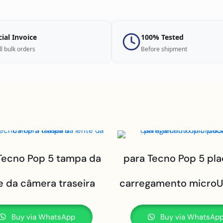
cial Invoice
100% Tested
ll bulk orders
Before shipment
Tecno Pop 5 tampa da
para Tecno Pop 5 pl
e da câmera traseira
carregamento microU
Buy via WhatsApp
Buy via WhatsAp