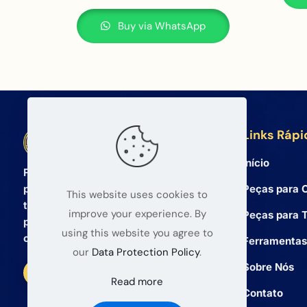
Buy via WhatsApp
Links Rápi
BETA Electronic Co LTD
Início
Fornecedor atacadista profissional de
Peças para C
peças de reposição para celulares e
This website uses cookies to
tablets desde 2008. Oferecemos
improve your experience. By
Peças para T
produtos de alta qualidade e serviço
using this website you agree to
confiável para atacadistas globais.
Ferramentas
our
Data Protection Policy
.
Sobre Nós
Read more
Contato