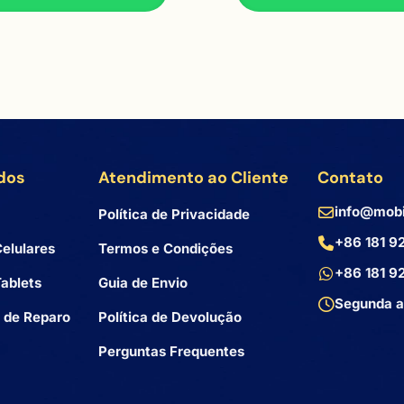
dos
Atendimento ao Cliente
Contato
info@mobi
Política de Privacidade
+86 181 9
elulares
Termos e Condições
+86 181 9
ablets
Guia de Envio
Segunda a
 de Reparo
Política de Devolução
Perguntas Frequentes