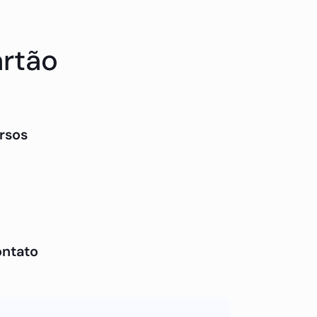
artão
rsos
ontato