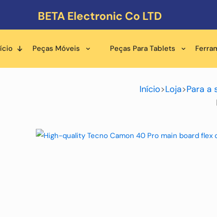
BETA Electronic Co LTD
ício
Peças Móveis
Peças Para Tablets
Ferra
Início
>
Loja
>
Para a 