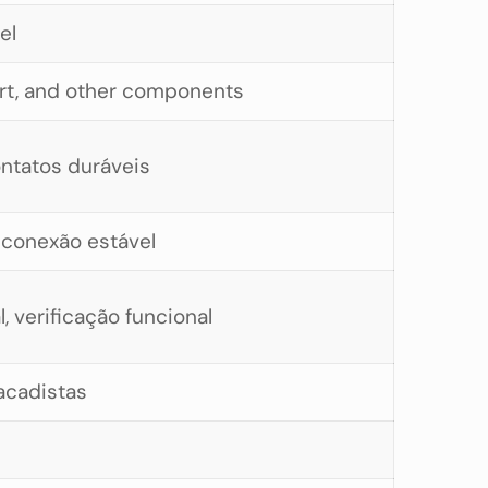
el
ort, and other components
ontatos duráveis
 conexão estável
, verificação funcional
tacadistas