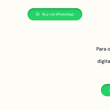
Buy via WhatsApp
Para 
digit