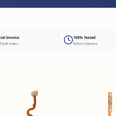
cial Invoice
100% Tested
ll bulk orders
Before shipment