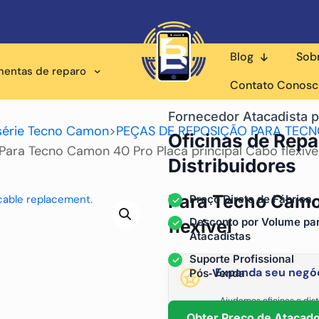
Blog
Sob
mentas de reparo
Contato Conos
Fornecedor Atacadista p
série Tecno Camon
>
PEÇAS DE REPOSIÇÃO PARA TEC
Oficinas de Repa
Para Tecno Camon 40 Pro Placa principal Cabo flexíve
Distribuidores
Para Tecno Camon
Preço Direto de Fábrica
Desconto por Volume pa
flexível
Atacadistas
Suporte Profissional
Expanda seu negóc
Pós‑Venda
Ajudamos oficinas e dist
fornecimento está
Obter Preço de Atacad