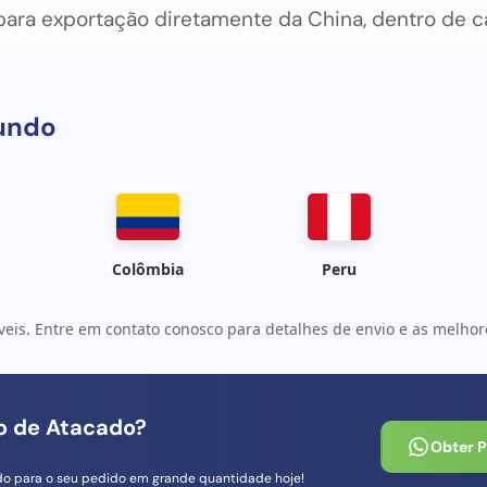
ara exportação diretamente da China, dentro de cap
uma entrega segura>
undo
Colômbia
Peru
veis. Entre em contato conosco para detalhes de envio e as melhore
io de Atacado?
Obter 
do para o seu pedido em grande quantidade hoje!