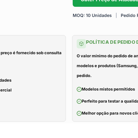
MOQ: 10 Unidades
|
Pedido R
POLÍTICA DE PEDIDO
 preço é fornecido sob consulta
O valor mínimo do pedido de a
modelos e produtos (Samsung, 
pedido.
idades
Modelos mistos permitidos
ercial
Perfeito para testar a qual
Melhor opção para novos cli