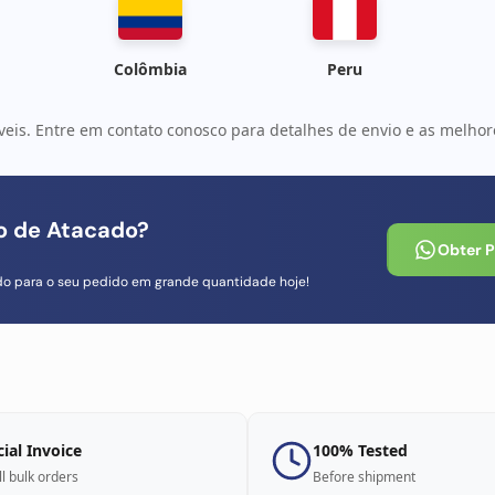
Colômbia
Peru
veis. Entre em contato conosco para detalhes de envio e as melhore
io de Atacado?
Obter 
do para o seu pedido em grande quantidade hoje!
cial Invoice
100% Tested
ll bulk orders
Before shipment