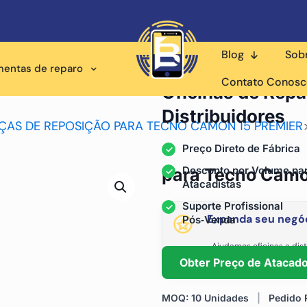
Blog
Sob
mentas de reparo
Fornecedor Atacadista p
Contato Conos
Oficinas de Repa
Distribuidores
ÇAS DE REPOSIÇÃO PARA TECNO CAMON 15 PREMIER
Preço Direto de Fábrica
Desconto por Volume pa
para Tecno Camon
Atacadistas
Suporte Profissional
Expanda seu negóc
Pós‑Venda
Ajudamos oficinas e dist
fornecimento está
Obter Preço de Atacad
MOQ: 10 Unidades
|
Pedido R