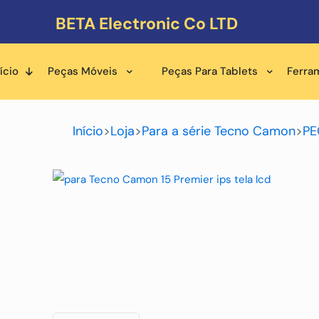
BETA Electronic Co LTD
ício
Peças Móveis
Peças Para Tablets
Ferra
Início
>
Loja
>
Para a série Tecno Camon
>
PE