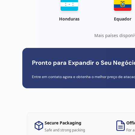
Honduras
Equador
Mais países disponí
Pronto para Expandir o Seu Negóc
Entre em contato agora e obtenha o melhor preço de ataca
Secure Packaging
Offi
Safe and strong packing
For a