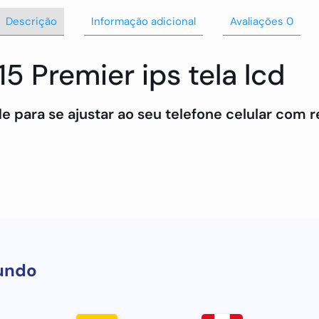
Descrição
Informação adicional
Avaliações
0
 Premier ips tela lcd
ade para se ajustar ao seu telefone celular com 
 sobre nossos incríveis produtos, entre em con
undo