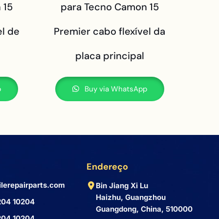
 15
para Tecno Camon 15
el de
Premier cabo flexível da
placa principal
p
Buy via WhatsApp
Endereço
lerepairparts.com
Bin Jiang Xi Lu
Haizhu, Guangzhou
204 10204
Guangdong, China, 510000
204 10204