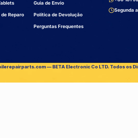
ablets
Guia de Envio
Segunda a
 de Reparo
Política de Devolução
Perguntas Frequentes
ilerepairparts.com — BETA Electronic Co LTD. Todos os Di