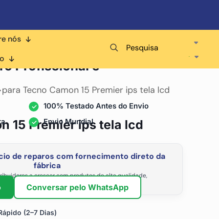
re nós
Pesquisa
ara
co
ro Profissional e
>
para Tecno Camon 15 Premier ips tela lcd
100% Testado Antes do Envio
ra
Envio Mundial
 15 Premier ips tela lcd
io de reparos com fornecimento direto da
fábrica
ribuidores a crescer com produtos de alta qualidade,
vel e os preços de atacado mais competitivos.
o
Conversar pelo WhatsApp
ápido (2–7 Dias)