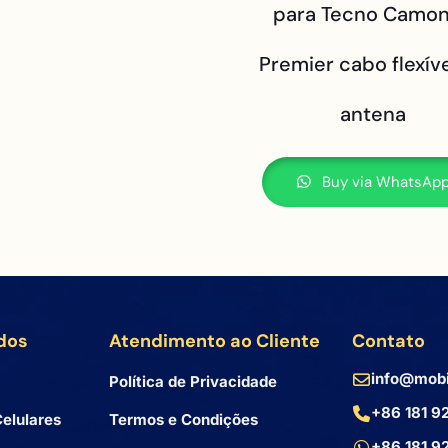
para Tecno Camon
Premier cabo flexív
antena
Buy via WhatsAp
dos
Atendimento ao Cliente
Contato
info@mobi
Política de Privacidade
+86 181 9
elulares
Termos e Condições
+86 181 9