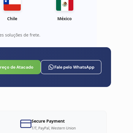
Chile
México
s soluções de frete.
Preço de Atacado
Fale pelo WhatsApp
Secure Payment
T/T, PayPal, Western Union