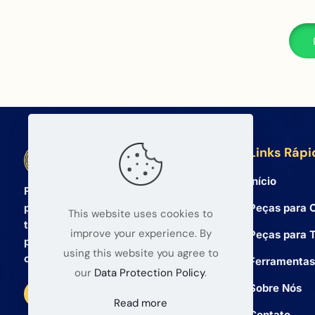
Links Rápi
BETA Electronic Co LTD
Início
Fornecedor atacadista profissional de
Peças para C
peças de reposição para celulares e
This website uses cookies to
tablets desde 2008. Oferecemos
improve your experience. By
Peças para T
produtos de alta qualidade e serviço
using this website you agree to
confiável para atacadistas globais.
Ferramentas
our
Data Protection Policy
.
Sobre Nós
Read more
Contato