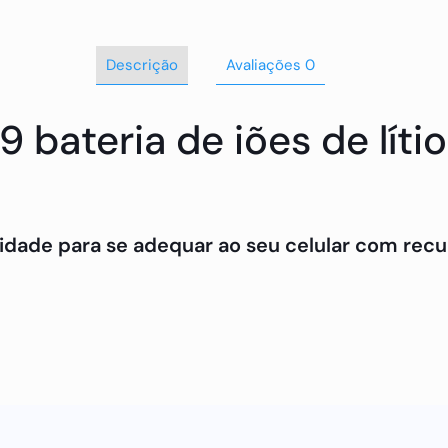
Descrição
Avaliações
0
 bateria de iões de lít
idade para se adequar ao seu celular com recur
 sobre nossos incríveis produtos, entre em con