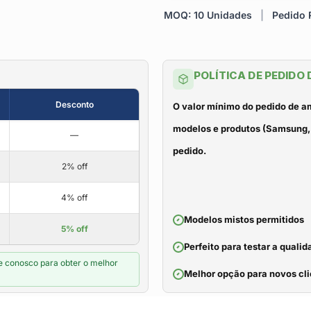
MOQ: 10 Unidades
|
Pedido R
POLÍTICA DE PEDIDO
Desconto
O valor mínimo do pedido de a
modelos e produtos (Samsung, 
—
pedido.
2% off
4% off
Modelos mistos permitidos
5% off
Perfeito para testar a qual
e conosco para obter o melhor
Melhor opção para novos cli