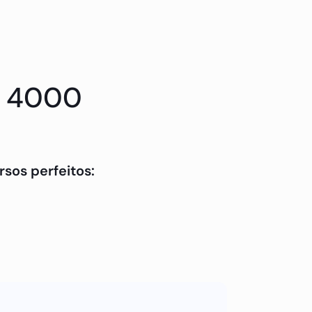
io 4000
sos perfeitos:
tato conosco.