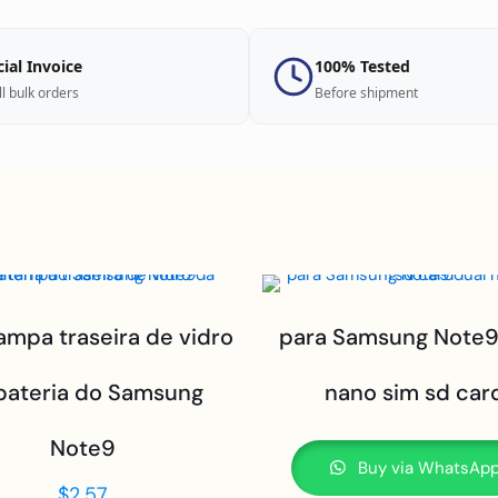
cial Invoice
100% Tested
ll bulk orders
Before shipment
ampa traseira de vidro
para Samsung Note9
bateria do Samsung
nano sim sd car
Note9
Buy via WhatsAp
$
2.57