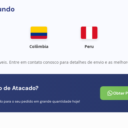
undo
Colômbia
Peru
veis. Entre em contato conosco para detalhes de envio e as melhore
io de Atacado?
Obter 
do para o seu pedido em grande quantidade hoje!