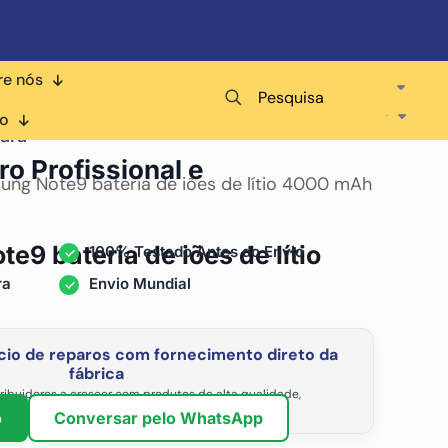
re nós
Pesquisa
co
ara
ro Profissional e
ung Note9 bateria de iões de lítio 4000 mAh
9 bateria de iões de lítio
100% Testado Antes do Envio
ra
Envio Mundial
io de reparos com fornecimento direto da
fábrica
ribuidores a crescer com produtos de alta qualidade,
vel e os preços de atacado mais competitivos.
o
Conversar pelo WhatsApp