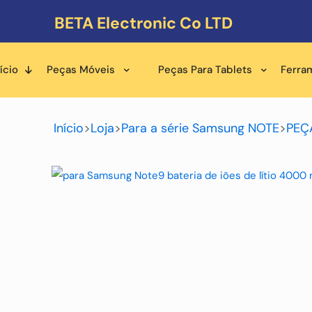
BETA Electronic Co LTD
ício
Peças Móveis
Peças Para Tablets
Ferra
Início
>
Loja
>
Para a série Samsung NOTE
>
PEÇ