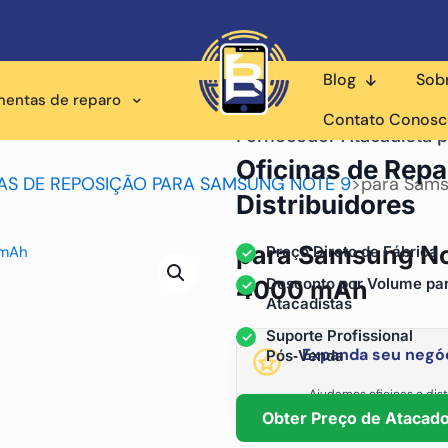
Blog
Sob
mentas de reparo
Contato Conos
Fornecedor Atacadista p
Oficinas de Repa
AS DE REPOSIÇÃO PARA SAMSUNG NOTE 9
>
para Sams
Distribuidores
para Samsung Note
Preço Direto de Fábrica
Desconto por Volume pa
4000 mAh
Atacadistas
Suporte Profissional
Expanda seu negóc
Pós‑Venda
Ajudamos oficinas e dist
fornecimento está
Obter Preço de Atacad