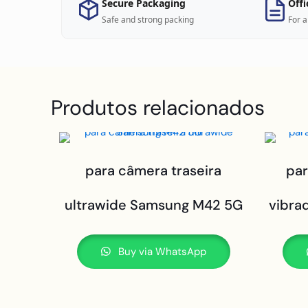
Secure Packaging
Offi
Safe and strong packing
For a
Produtos relacionados
para câmera traseira
pa
ultrawide Samsung M42 5G
vibra
Buy via WhatsApp