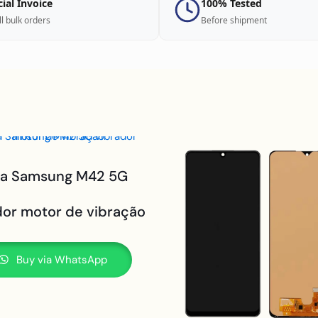
cial Invoice
100% Tested
ll bulk orders
Before shipment
ra Samsung M42 5G
dor motor de vibração
Buy via WhatsApp