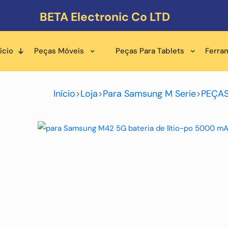
BETA Electronic Co LTD
ício
Peças Móveis
Peças Para Tablets
Ferra
Início
>
Loja
>
Para Samsung M Serie
>
PEÇAS