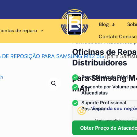
Blog
Sob
mentas de reparo
Contato Conos
Fornecedor Atacadista p
Oficinas de Repa
 DE REPOSIÇÃO PARA SAMSUNG M42 5G
>
para Samsu
Distribuidores
para Samsung M42
Preço Direto de Fábrica
Desconto por Volume pa
mAh
Atacadistas
Suporte Profissional
Expanda seu negóc
Pós‑Venda
Ajudamos oficinas e dist
fornecimento está
Obter Preço de Atacad