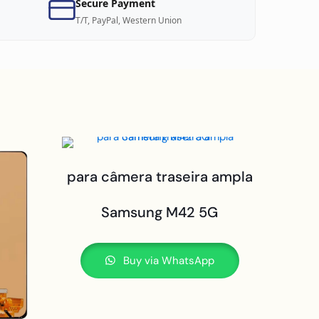
Secure Payment
T/T, PayPal, Western Union
para câmera traseira ampla
Samsung M42 5G
Buy via WhatsApp