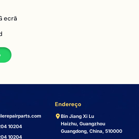
G ecrã
d
p
Endereço
lerepairparts.com
Bin Jiang Xi Lu
Haizhu, Guangzhou
204 10204
Guangdong, China, 510000
204 10204