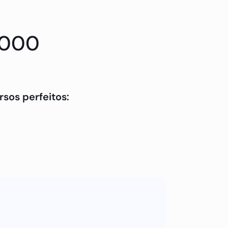
5000
sos perfeitos:
tato conosco.