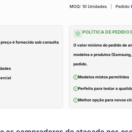
MOQ: 10 Unidades
|
Pedido R
POLÍTICA DE PEDIDO
 preço é fornecido sob consulta
O valor mínimo do pedido de a
modelos e produtos (Samsung, 
pedido.
idades
Modelos mistos permitidos
ercial
Perfeito para testar a qual
Melhor opção para novos cli
ue os compradores de atacado nos es