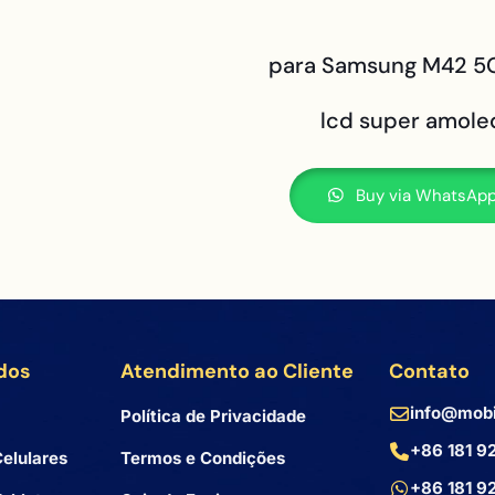
para Samsung M42 5
lcd super amole
Buy via WhatsAp
dos
Atendimento ao Cliente
Contato
info@mobi
Política de Privacidade
+86 181 9
elulares
Termos e Condições
+86 181 9