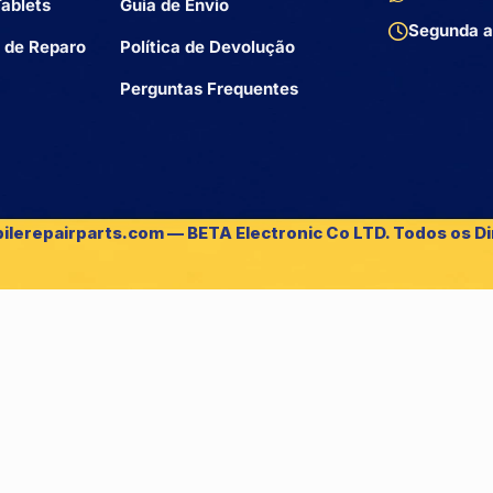
ablets
Guia de Envio
Segunda a
 de Reparo
Política de Devolução
Perguntas Frequentes
ilerepairparts.com — BETA Electronic Co LTD. Todos os Di