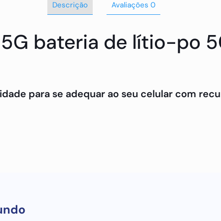
Descrição
Avaliações
0
G bateria de lítio-po 
idade para se adequar ao seu celular com recur
 sobre nossos incríveis produtos, entre em con
undo