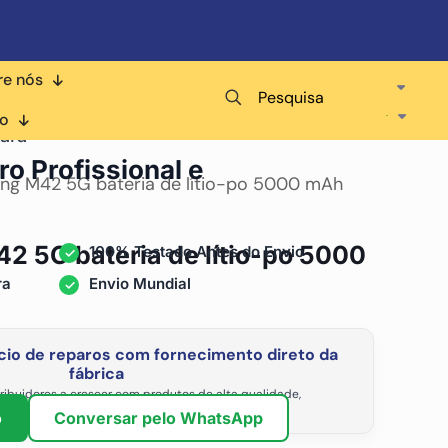
re nós
Pesquisa
co
ara
ro Profissional e
ng M42 5G bateria de lítio-po 5000 mAh
 5G bateria de lítio-po 5000
100% Testado Antes do Envio
ra
Envio Mundial
io de reparos com fornecimento direto da
fábrica
ribuidores a crescer com produtos de alta qualidade,
vel e os preços de atacado mais competitivos.
o
Conversar pelo WhatsApp