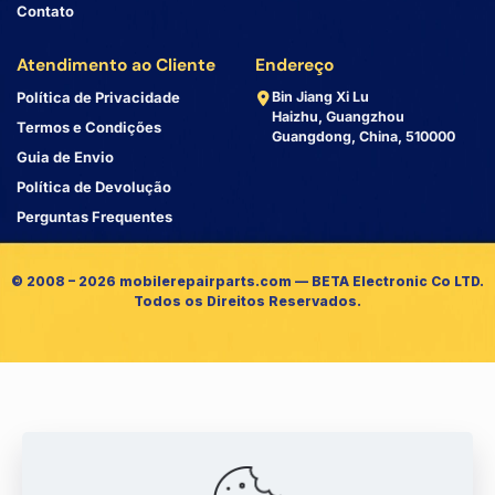
Contato
Atendimento ao Cliente
Endereço
Política de Privacidade
Bin Jiang Xi Lu
Haizhu, Guangzhou
Termos e Condições
Guangdong, China, 510000
Guia de Envio
Política de Devolução
Perguntas Frequentes
© 2008 – 2026 mobilerepairparts.com — BETA Electronic Co LTD.
Todos os Direitos Reservados.