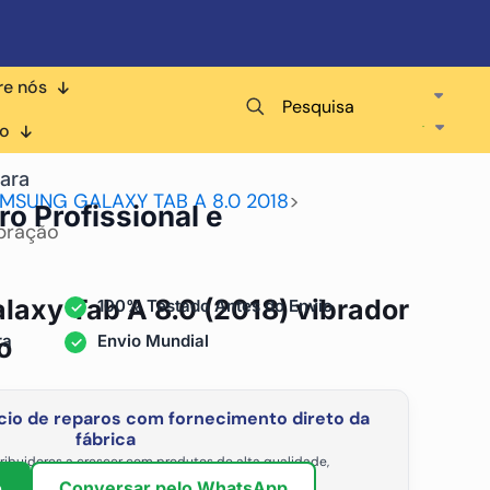
re nós
Pesquisa
co
ara
MSUNG GALAXY TAB A 8.0 2018
>
ro Profissional e
ibração
axy Tab A 8.0 (2018) vibrador
100% Testado Antes do Envio
ra
Envio Mundial
o
io de reparos com fornecimento direto da
fábrica
ribuidores a crescer com produtos de alta qualidade,
vel e os preços de atacado mais competitivos.
o
Conversar pelo WhatsApp