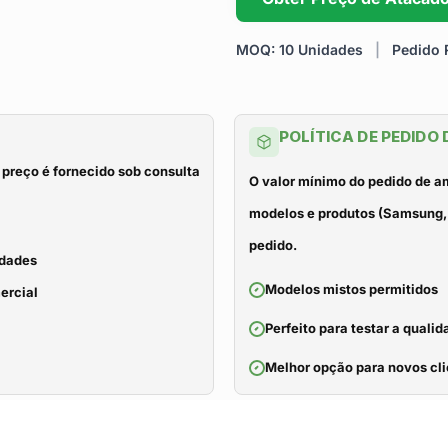
MOQ: 10 Unidades
|
Pedido R
POLÍTICA DE PEDIDO
 preço é fornecido sob consulta
O valor mínimo do pedido de a
modelos e produtos (Samsung, 
pedido.
idades
Modelos mistos permitidos
ercial
Perfeito para testar a qual
Melhor opção para novos cli