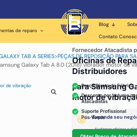
Blog
Sob
mentas de reparo
Contato Conos
Fornecedor Atacadista p
GALAXY TAB A SERIES
>
PEÇAS DE REPOSIÇÃO PARA SA
Oficinas de Repa
amsung Galaxy Tab A 8.0 (2018) vibrador motor de v
Distribuidores
para Samsung Gal
Preço Direto de Fábrica
Desconto por Volume pa
motor de vibraçã
Atacadistas
Suporte Profissional
Expanda seu negóc
Pós‑Venda
Ajudamos oficinas e dist
fornecimento está
Obter Preço de Atacad