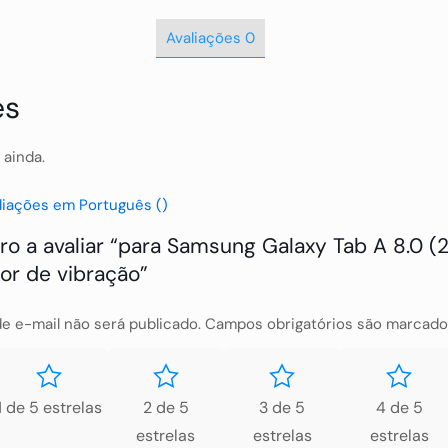
Avaliações
0
es
 ainda.
liações em Português ()
iro a avaliar “para Samsung Galaxy Tab A 8.0 (
or de vibração”
e e-mail não será publicado.
Campos obrigatórios são marcad
1 de 5 estrelas
2 de 5
3 de 5
4 de 5
estrelas
estrelas
estrelas