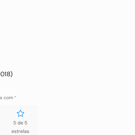
2018)
os com
*
5 de 5
estrelas