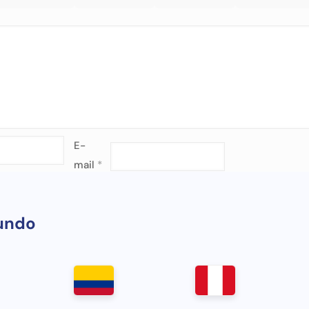
E-
mail
*
undo