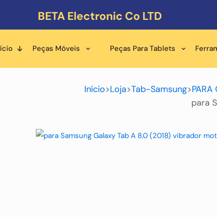
BETA Electronic Co LTD
ício
Peças Móveis
Peças Para Tablets
Ferra
Início
>
Loja
>
Tab-Samsung
>
PARA 
para S