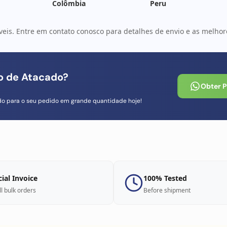
Colômbia
Peru
veis. Entre em contato conosco para detalhes de envio e as melhore
io de Atacado?
Obter 
do para o seu pedido em grande quantidade hoje!
cial Invoice
100% Tested
ll bulk orders
Before shipment