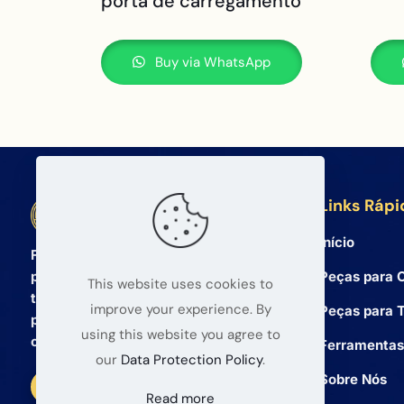
porta de carregamento
Buy via WhatsApp
Links Rápi
BETA Electronic Co LTD
Início
Fornecedor atacadista profissional de
Peças para C
peças de reposição para celulares e
This website uses cookies to
tablets desde 2008. Oferecemos
improve your experience. By
Peças para T
produtos de alta qualidade e serviço
using this website you agree to
confiável para atacadistas globais.
Ferramentas
our
Data Protection Policy
.
Sobre Nós
Read more