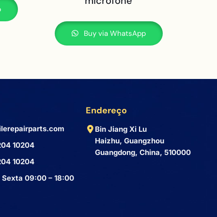
microfone
p
Buy via WhatsApp
Endereço
lerepairparts.com
Bin Jiang Xi Lu
Haizhu, Guangzhou
204 10204
Guangdong, China, 510000
204 10204
 Sexta 09:00 – 18:00