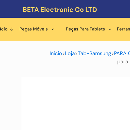
BETA Electronic Co LTD
ício
Peças Móveis
Peças Para Tablets
Ferra
Início
>
Loja
>
Tab-Samsung
>
PARA 
para 