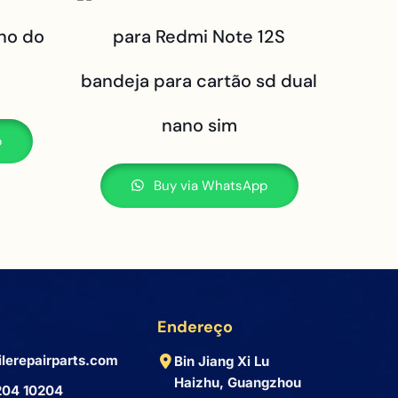
rno do
para Redmi Note 12S
bandeja para cartão sd dual
nano sim
p
Buy via WhatsApp
Endereço
lerepairparts.com
Bin Jiang Xi Lu
Haizhu, Guangzhou
204 10204