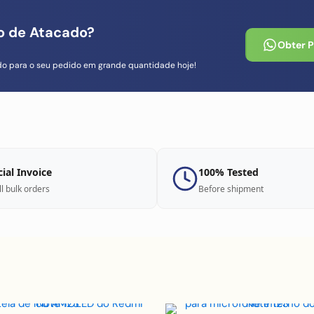
io de Atacado?
Obter 
do para o seu pedido em grande quantidade hoje!
cial Invoice
100% Tested
ll bulk orders
Before shipment