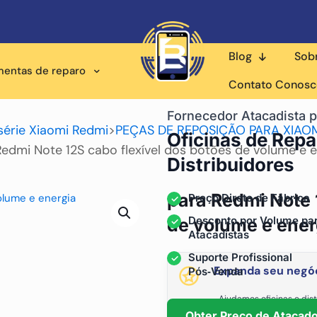
Blog
Sob
mentas de reparo
Contato Conos
Fornecedor Atacadista p
série Xiaomi Redmi
>
PEÇAS DE REPOSIÇÃO PARA XIAOM
Oficinas de Repa
Redmi Note 12S cabo flexível dos botões de volume e e
Distribuidores
para Redmi Note 
Preço Direto de Fábrica
Desconto por Volume pa
de volume e ener
Atacadistas
Suporte Profissional
Expanda seu negóc
Pós‑Venda
Ajudamos oficinas e dist
fornecimento está
Obter Preço de Atacad