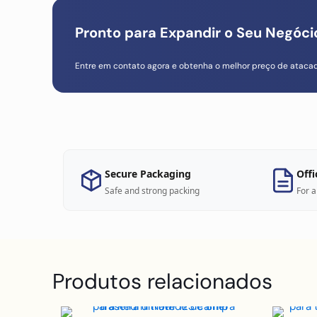
Pronto para Expandir o Seu Negóc
Entre em contato agora e obtenha o melhor preço de ataca
Secure Packaging
Offi
Safe and strong packing
For a
Produtos relacionados