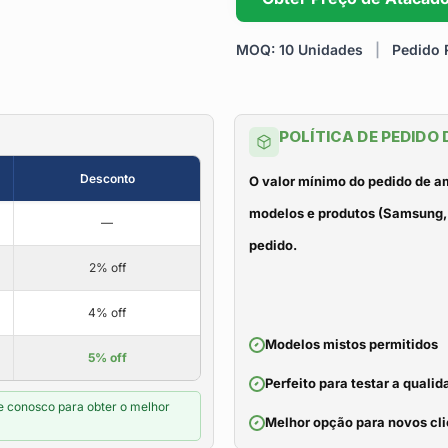
MOQ: 10 Unidades
|
Pedido R
POLÍTICA DE PEDIDO
Desconto
O valor mínimo do pedido de a
modelos e produtos (Samsung, 
—
pedido.
2% off
4% off
Modelos mistos permitidos
5% off
Perfeito para testar a qual
e conosco para obter o melhor
Melhor opção para novos cli