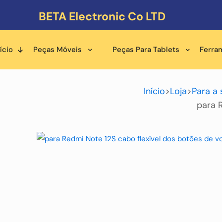
BETA Electronic Co LTD
ício
Peças Móveis
Peças Para Tablets
Ferra
Início
>
Loja
>
Para a 
para 