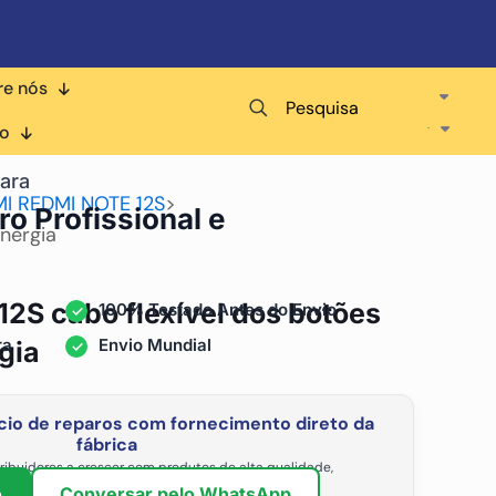
re nós
Pesquisa
co
ara
I REDMI NOTE 12S
>
ro Profissional e
nergia
12S cabo flexível dos botões
100% Testado Antes do Envio
ra
Envio Mundial
gia
io de reparos com fornecimento direto da
fábrica
ribuidores a crescer com produtos de alta qualidade,
vel e os preços de atacado mais competitivos.
o
Conversar pelo WhatsApp