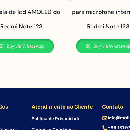
tela de lcd AMOLED do
para microfone inte
Redmi Note 12S
Redmi Note 12S
Buy via WhatsApp
Buy via WhatsAp
dos
Atendimento ao Cliente
Contato
info@mobi
Política de Privacidade
+86 181 9
elulares
Termos e Condições