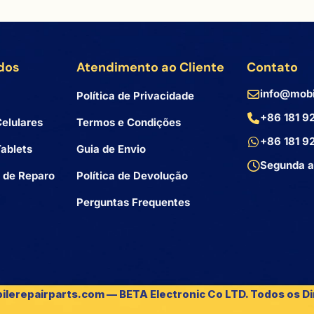
dos
Atendimento ao Cliente
Contato
info@mobi
Política de Privacidade
+86 181 9
elulares
Termos e Condições
+86 181 9
ablets
Guia de Envio
Segunda a
 de Reparo
Política de Devolução
Perguntas Frequentes
ilerepairparts.com — BETA Electronic Co LTD. Todos os Di