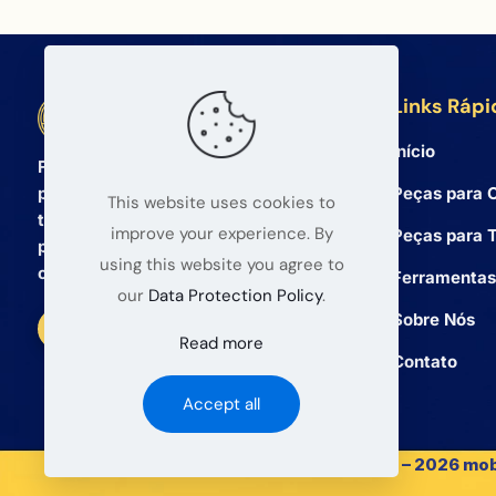
Links Rápi
BETA Electronic Co LTD
Início
Fornecedor atacadista profissional de
Peças para C
peças de reposição para celulares e
This website uses cookies to
tablets desde 2008. Oferecemos
improve your experience. By
Peças para T
produtos de alta qualidade e serviço
using this website you agree to
confiável para atacadistas globais.
Ferramentas
our
Data Protection Policy
.
Sobre Nós
Read more
Contato
Accept all
© 2008 – 2026 mob