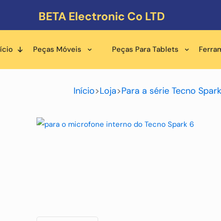
BETA Electronic Co LTD
ício
Peças Móveis
Peças Para Tablets
Ferra
Início
>
Loja
>
Para a série Tecno Spar