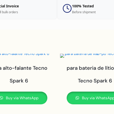
cial Invoice
100% Tested
ll bulk orders
Before shipment
a alto-falante Tecno
para bateria de líti
Spark 6
Tecno Spark 6
Buy via WhatsApp
Buy via WhatsAp