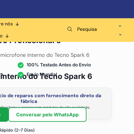
re nós
Pesquisa
ara
co
ro Profissional e
 microfone interno do Tecno Spark 6
100% Testado Antes do Envio
ra
Envio Mundial
 interno do Tecno Spark 6
io de reparos com fornecimento direto da
fábrica
ribuidores a crescer com produtos de alta qualidade,
vel e os preços de atacado mais competitivos.
o
Conversar pelo WhatsApp
ápido (2–7 Dias)