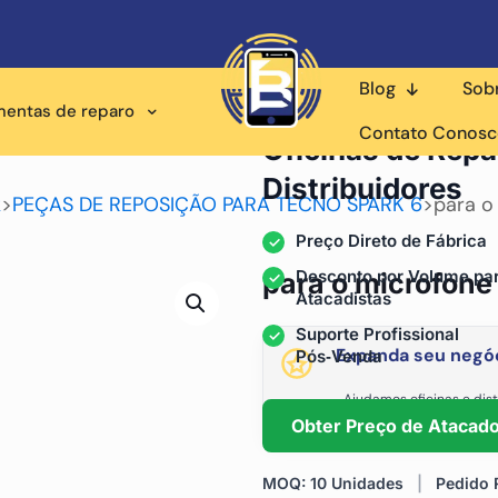
Blog
Sob
mentas de reparo
Fornecedor Atacadista p
Contato Conos
Oficinas de Repa
Distribuidores
k
>
PEÇAS DE REPOSIÇÃO PARA TECNO SPARK 6
>
para o
Preço Direto de Fábrica
Desconto por Volume pa
para o microfone
Atacadistas
Suporte Profissional
Expanda seu negóc
Pós‑Venda
Ajudamos oficinas e dist
fornecimento está
Obter Preço de Atacad
MOQ: 10 Unidades
|
Pedido R