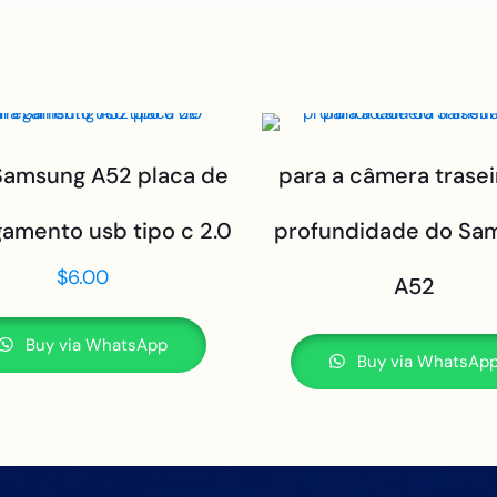
Samsung A52 placa de
para a câmera trasei
amento usb tipo c 2.0
profundidade do Sa
$
6.00
A52
Buy via WhatsApp
Buy via WhatsAp