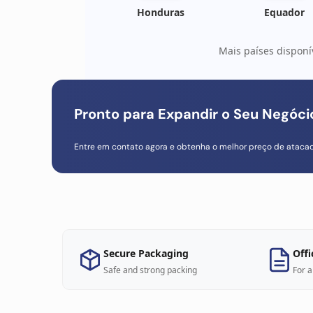
Honduras
Equador
Mais países disponí
Pronto para Expandir o Seu Negóc
Entre em contato agora e obtenha o melhor preço de ataca
Secure Packaging
Offi
Safe and strong packing
For a