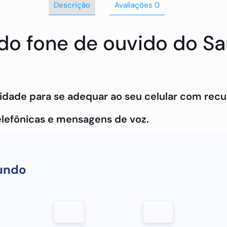
Descrição
Avaliações
0
e do fone de ouvido do 
idade para se adequar ao seu celular com recur
lefônicas e mensagens de voz.
 sobre nossos incríveis produtos, entre em con
undo