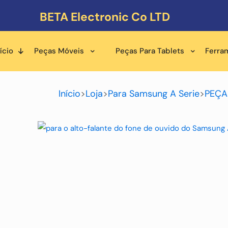
BETA Electronic Co LTD
ício
Peças Móveis
Peças Para Tablets
Ferra
Início
>
Loja
>
Para Samsung A Serie
>
PEÇA