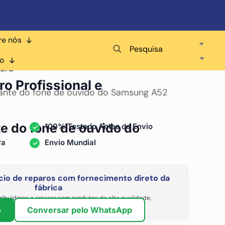
re nós
Pesquisa
co
ara
ro Profissional e
lante do fone de ouvido do Samsung A52
te do fone de ouvido do
100% Testado Antes do Envio
ra
Envio Mundial
io de reparos com fornecimento direto da
fábrica
ribuidores a crescer com produtos de alta qualidade,
vel e os preços de atacado mais competitivos.
o
Conversar pelo WhatsApp