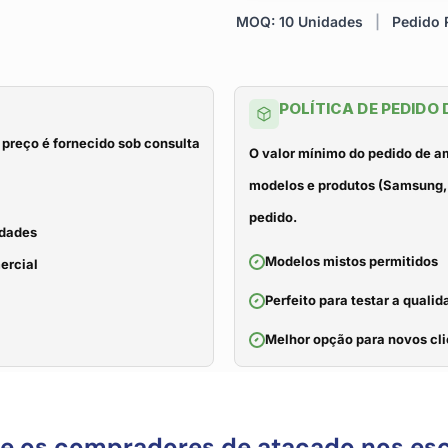
MOQ: 10 Unidades
|
Pedido R
POLÍTICA DE PEDIDO
 preço é fornecido sob consulta
O valor mínimo do pedido de a
modelos e produtos (Samsung, 
pedido.
idades
Modelos mistos permitidos
ercial
Perfeito para testar a qual
Melhor opção para novos cli
ue os compradores de atacado nos es