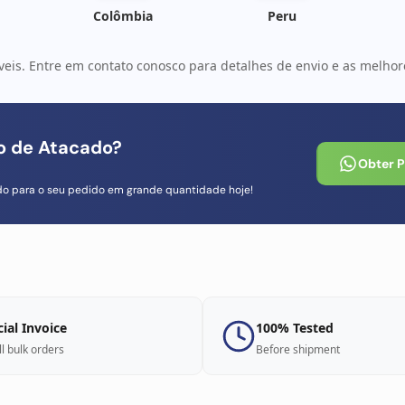
Colômbia
Peru
veis. Entre em contato conosco para detalhes de envio e as melhore
io de Atacado?
Obter 
do para o seu pedido em grande quantidade hoje!
cial Invoice
100% Tested
ll bulk orders
Before shipment