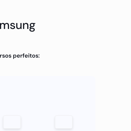
Samsung
sos perfeitos:
tato conosco.