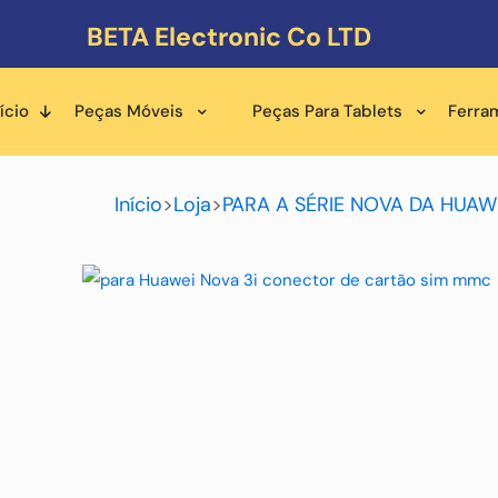
BETA Electronic Co LTD
ício
Peças Móveis
Peças Para Tablets
Ferra
Início
>
Loja
>
PARA A SÉRIE NOVA DA HUAW