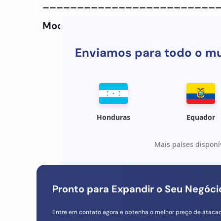
_________________________
Modelo do telefone
: Huawei Nova 3i
N
Enviamos para todo o m
Honduras
Equador
Mais países disponí
Pronto para Expandir o Seu Negóc
Entre em contato agora e obtenha o melhor preço de ataca