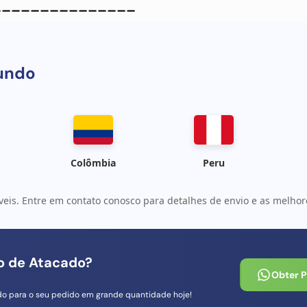
_______________
ome da peça:
Módulo do conector SIM MMC
Qu
undo
Colômbia
Peru
veis. Entre em contato conosco para detalhes de envio e as melhore
io de Atacado?
Obter 
do para o seu pedido em grande quantidade hoje!