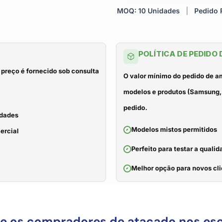
MOQ: 10 Unidades
|
Pedido R
POLÍTICA DE PEDIDO
 preço é fornecido sob consulta
O valor mínimo do pedido de a
modelos e produtos (Samsung, 
pedido.
idades
Modelos mistos permitidos
ercial
Perfeito para testar a qual
Melhor opção para novos cli
ue os compradores de atacado nos es