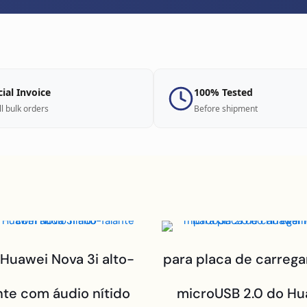
cial Invoice
100% Tested
ll bulk orders
Before shipment
 Huawei Nova 3i alto-
para placa de carreg
nte com áudio nítido
microUSB 2.0 do Hu