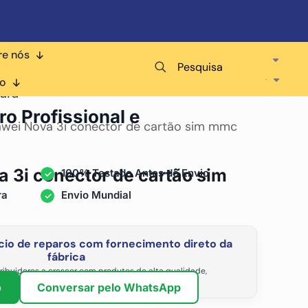
re nós
Pesquisa
co
ara
ro Profissional e
wei Nova 3i conector de cartão sim mmc
 3i conector de cartão sim
100% Testado Antes do Envio
ra
Envio Mundial
io de reparos com fornecimento direto da
fábrica
ribuidores a crescer com produtos de alta qualidade,
vel e os preços de atacado mais competitivos.
o
Conversar pelo WhatsApp