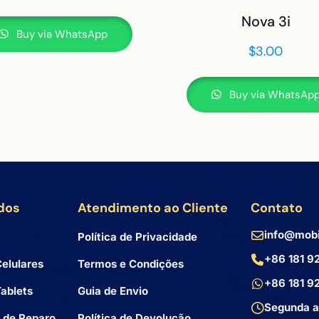
Nova 3i
Buy via WhatsApp
$
3.00
Buy via WhatsAp
dos
Atendimento ao Cliente
Contato
info@mobi
Política de Privacidade
+86 181 9
elulares
Termos e Condições
+86 181 9
ablets
Guia de Envio
Segunda a
 de Reparo
Política de Devolução