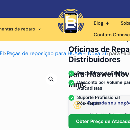
Blog
Sob
mentas de reparo
Contato Conos
Fornecedor Atacadista p
Oficinas de Repa
EI
>
Peças de reposição para HUAWEI Nova 3i
>
para Hua
Distribuidores
para Huawei Nova
Preço Direto de Fábrica
Desconto por Volume pa
mmc
Atacadistas
Suporte Profissional
Expanda seu negóc
Pós‑Venda
Ajudamos oficinas e dist
fornecimento está
Obter Preço de Atacad