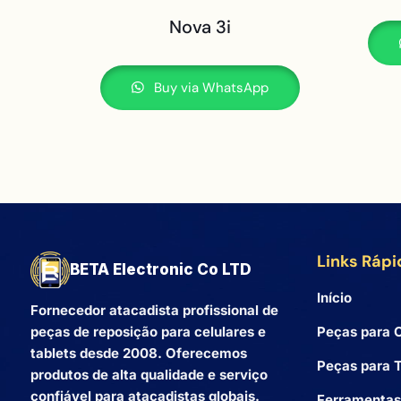
Nova 3i
Buy via WhatsApp
Links Rápi
BETA Electronic Co LTD
Início
Fornecedor atacadista profissional de
Peças para C
peças de reposição para celulares e
tablets desde 2008. Oferecemos
Peças para T
produtos de alta qualidade e serviço
confiável para atacadistas globais.
Ferramentas