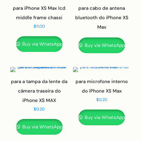
para iPhone XS Max lcd
para cabo de antena
middle frame chassi
bluetooth do iPhone XS
$
11.00
Max
Buy via WhatsApp
Buy via WhatsApp
para a tampa da lente da
para microfone interno
câmera traseira do
do iPhone XS Max
$
0.20
iPhone XS MAX
$
0.20
Buy via WhatsApp
Buy via WhatsApp