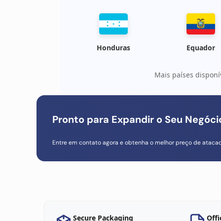
Honduras
Equador
Mais países disponí
Pronto para Expandir o Seu Negóc
Entre em contato agora e obtenha o melhor preço de ataca
Secure Packaging
Offi