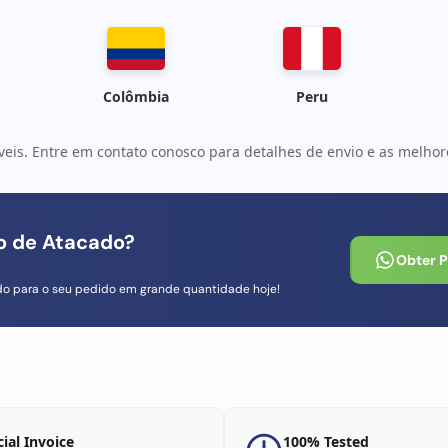
Colômbia
Peru
veis. Entre em contato conosco para detalhes de envio e as melhore
io de Atacado?
Obter 
do para o seu pedido em grande quantidade hoje!
cial Invoice
100% Tested