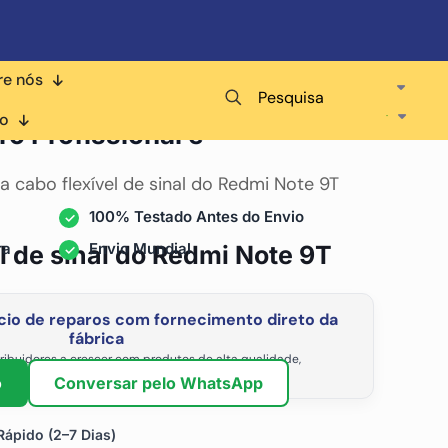
re nós
Pesquisa
ara
co
ro Profissional e
a cabo flexível de sinal do Redmi Note 9T
100% Testado Antes do Envio
ra
Envio Mundial
l de sinal do Redmi Note 9T
io de reparos com fornecimento direto da
fábrica
ribuidores a crescer com produtos de alta qualidade,
vel e os preços de atacado mais competitivos.
o
Conversar pelo WhatsApp
ápido (2–7 Dias)