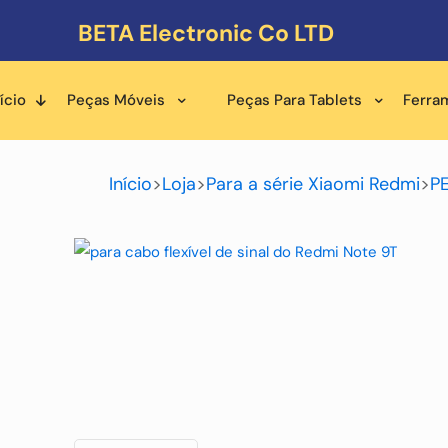
BETA Electronic Co LTD
ício
Peças Móveis
Peças Para Tablets
Ferra
Início
>
Loja
>
Para a série Xiaomi Redmi
>
P