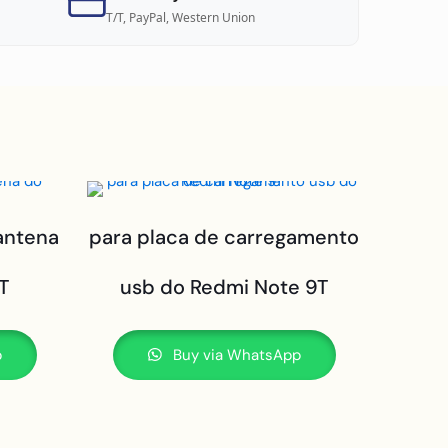
T/T, PayPal, Western Union
 antena
para placa de carregamento
T
usb do Redmi Note 9T
p
Buy via WhatsApp