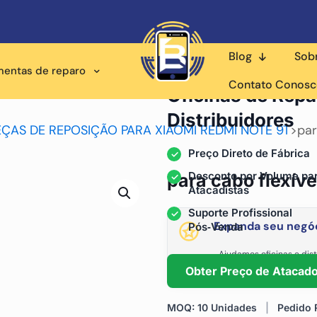
Blog
Sob
mentas de reparo
Fornecedor Atacadista p
Contato Conos
Oficinas de Repa
Distribuidores
EÇAS DE REPOSIÇÃO PARA XIAOMI REDMI NOTE 9T
>
par
Preço Direto de Fábrica
Desconto por Volume pa
para cabo flexíve
Atacadistas
Suporte Profissional
Expanda seu negóc
Pós‑Venda
Ajudamos oficinas e dist
fornecimento está
Obter Preço de Atacad
MOQ: 10 Unidades
|
Pedido R