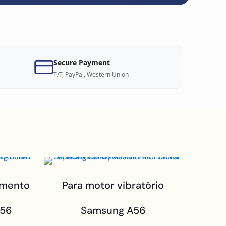
Secure Payment
T/T, PayPal, Western Union
amento
Para motor vibratório
A56
Samsung A56