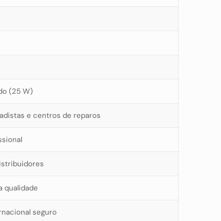
do (25 W)
cadistas e centros de reparos
ssional
distribuidores
a qualidade
rnacional seguro