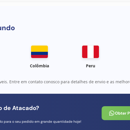
ompatível com os modelos Galaxy A56 5G; garante desempenho
undo
Colômbia
Peru
veis. Entre em contato conosco para detalhes de envio e as melhore
io de Atacado?
Obter 
do para o seu pedido em grande quantidade hoje!