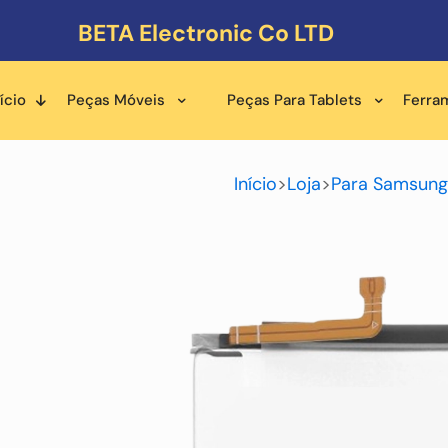
BETA Electronic Co LTD
ício
Peças Móveis
Peças Para Tablets
Ferra
Início
>
Loja
>
Para Samsung 