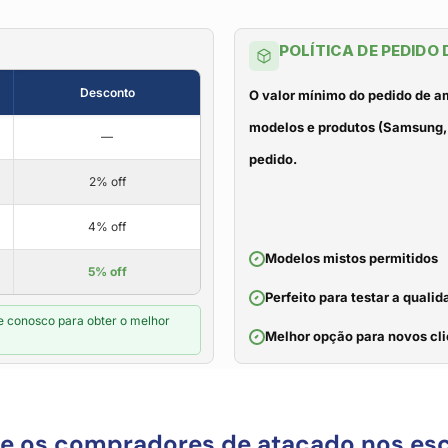
POLÍTICA DE PEDIDO
Desconto
O valor mínimo do pedido de a
modelos e produtos (Samsung, 
—
pedido.
2% off
4% off
Modelos mistos permitidos
5% off
Perfeito para testar a qual
e conosco para obter o melhor
Melhor opção para novos cli
ue os compradores de atacado nos es