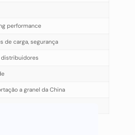
ging performance
os de carga, segurança
 distribuidores
de
rtação a granel da China
ada, ou danificada bateria