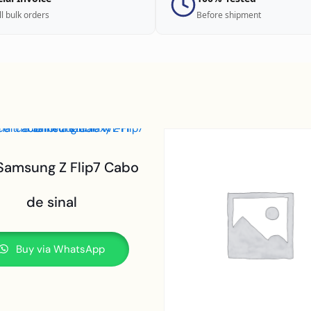
ll bulk orders
Before shipment
Samsung Z Flip7 Cabo
de sinal
Buy via WhatsApp