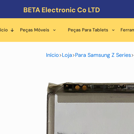
BETA Electronic Co LTD
ício
Peças Móveis
Peças Para Tablets
Ferra
Início
>
Loja
>
Para Samsung Z Series
>