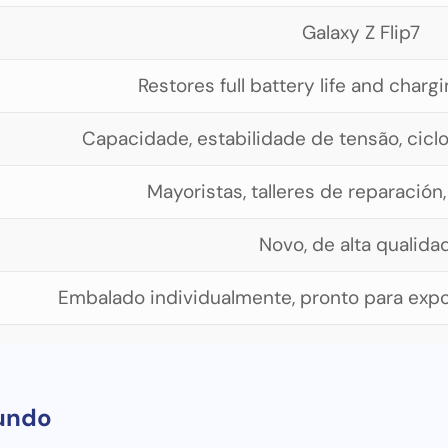
Galaxy Z Flip7
Restores full battery life and char
Capacidade, estabilidade de tensão, cicl
Mayoristas, talleres de reparación,
Novo, de alta qualida
Embalado individualmente, pronto para expo
Substituição de baterias com defeito, degrad
undo