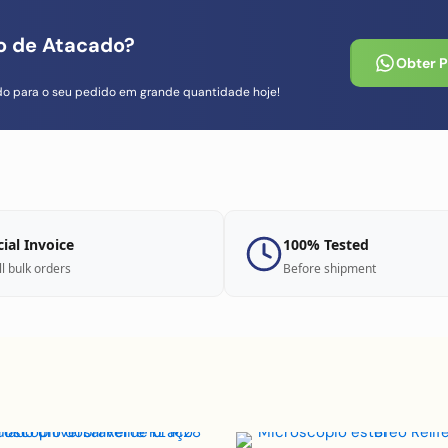
io de Atacado?
Obter 
do para o seu pedido em grande quantidade hoje!
cial Invoice
100% Tested
ll bulk orders
Before shipment