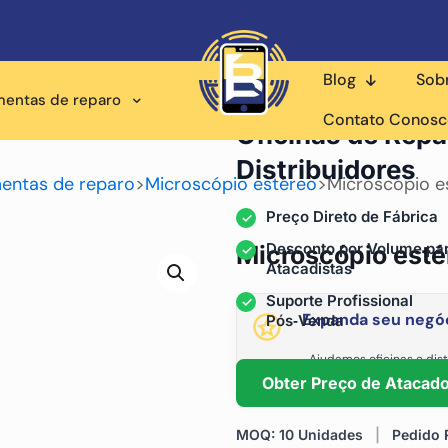
Blog
Sob
mentas de reparo
Fornecedor Atacadista p
Contato Conos
Oficinas de Repa
Distribuidores
entas de reparo
>
Microscópio estéreo
>
Microscópio es
Preço Direto de Fábrica
Desconto por Volume pa
Microscópio esté
Atacadistas
Suporte Profissional
Expanda seu negóc
Pós‑Venda
Ajudamos oficinas e dist
fornecimento está
Obter Preço de Atacad
MOQ: 10 Unidades
|
Pedido R