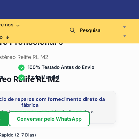
re nós
Pesquisa
ara
co
ro Profissional e
téreo Relife RL M2
100% Testado Antes do Envio
ra
Envio Mundial
reo Relife RL M2
io de reparos com fornecimento direto da
fábrica
ribuidores a crescer com produtos de alta qualidade,
vel e os preços de atacado mais competitivos.
o
Conversar pelo WhatsApp
ápido (2–7 Dias)