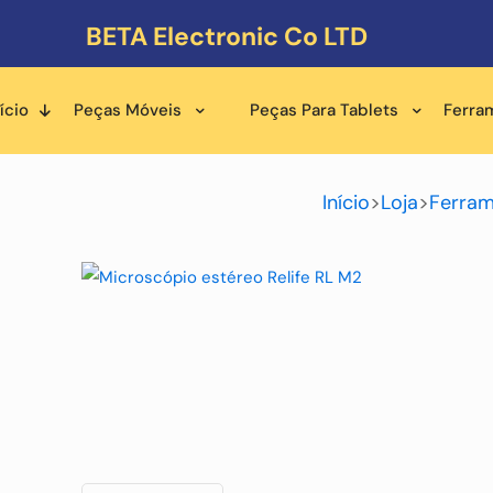
BETA Electronic Co LTD
ício
Peças Móveis
Peças Para Tablets
Ferra
Início
>
Loja
>
Ferram