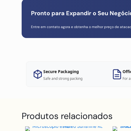
Pronto para Expandir o Seu Negóc
Entre em contato agora e obtenha o melhor preço de ataca
Secure Packaging
Offi
Safe and strong packing
For a
Produtos relacionados