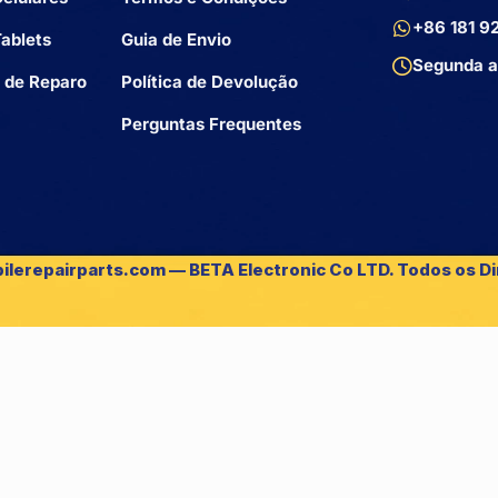
+86 181 9
ablets
Guia de Envio
Segunda a
 de Reparo
Política de Devolução
Perguntas Frequentes
ilerepairparts.com — BETA Electronic Co LTD. Todos os Di