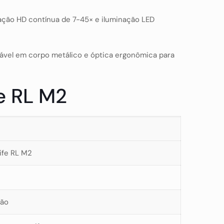
iação HD contínua de 7-45× e iluminação LED
ável em corpo metálico e óptica ergonômica para
e RL M2
ife RL M2
ção