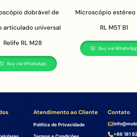
oscópio dobrável de
Microscópio estéreo 
 articulado universal
RL M5T B1
Relife RL M28
Buy via WhatsAp
Buy via WhatsApp
dos
Atendimento ao Cliente
Contato
info@mobi
Política de Privacidade
+86 181 9
elulares
Termos e Condições