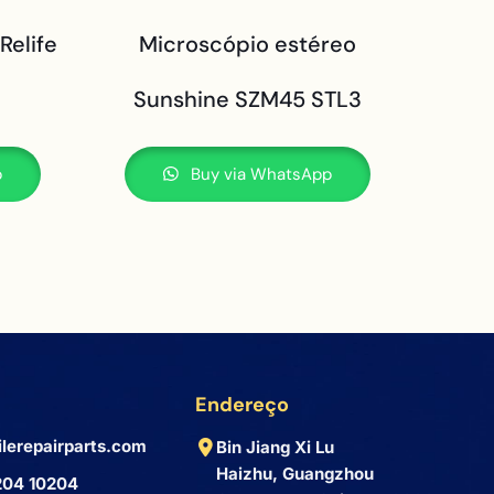
Relife
Microscópio estéreo
Sunshine SZM45 STL3
p
Buy via WhatsApp
Endereço
lerepairparts.com
Bin Jiang Xi Lu
Haizhu, Guangzhou
204 10204