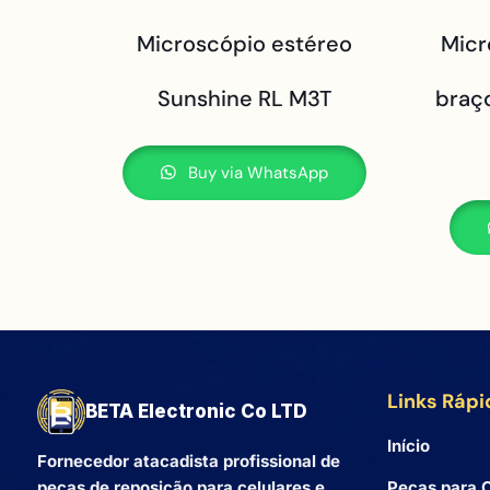
Microscópio estéreo
Micr
Sunshine RL M3T
braço
Buy via WhatsApp
Links Rápi
BETA Electronic Co LTD
Início
Fornecedor atacadista profissional de
Peças para C
peças de reposição para celulares e