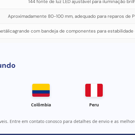
144 fonte de luz LED ajustável para iluminação bri
Aproximadamente 80-100 mm, adequado para reparos de PC
etálicagrande com bandeja de componentes para estabilidade 
Estrutura de metal durável e suporte de braço oscilante 
undo
Colômbia
Peru
veis. Entre em contato conosco para detalhes de envio e as melhore