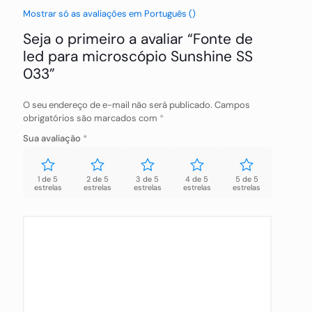
Mostrar só as avaliações em Português ()
Seja o primeiro a avaliar “Fonte de
led para microscópio Sunshine SS
033”
O seu endereço de e-mail não será publicado.
Campos
obrigatórios são marcados com
*
Sua avaliação
*
1 de 5
2 de 5
3 de 5
4 de 5
5 de 5
estrelas
estrelas
estrelas
estrelas
estrelas