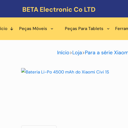
BETA Electronic Co LTD
ício
Peças Móveis
Peças Para Tablets
Ferra
Início
>
Loja
>
Para a série Xiaom