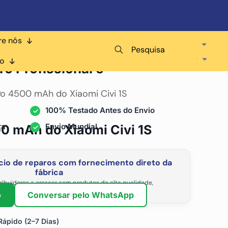
re nós
Pesquisa
ara
co
ro Profissional e
Po 4500 mAh do Xiaomi Civi 1S
100% Testado Antes do Envio
ra
Envio Mundial
00 mAh do Xiaomi Civi 1S
io de reparos com fornecimento direto da
fábrica
ribuidores a crescer com produtos de alta qualidade,
vel e os preços de atacado mais competitivos.
o
Conversar pelo WhatsApp
ápido (2–7 Dias)