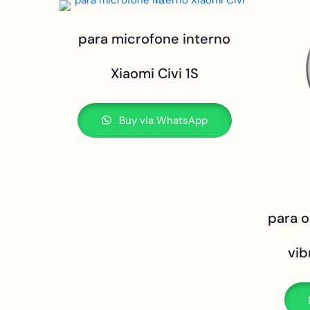
para microfone interno
Xiaomi Civi 1S
Buy via WhatsApp
para o
vib