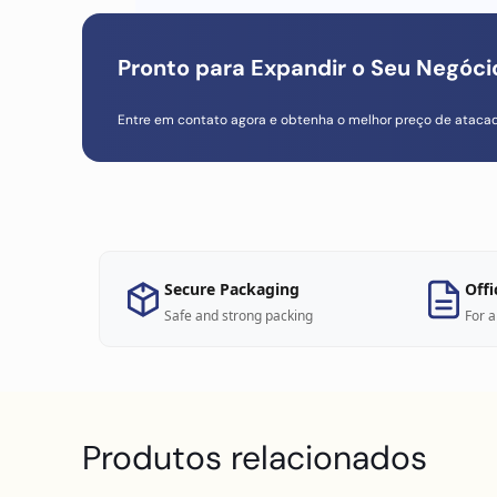
Pronto para Expandir o Seu Negóc
Entre em contato agora e obtenha o melhor preço de ataca
Secure Packaging
Offi
Safe and strong packing
For a
Produtos relacionados