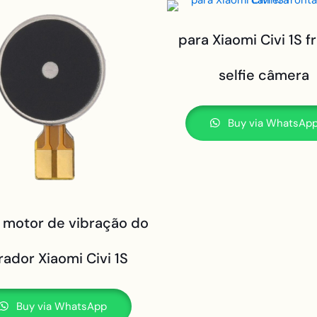
para Xiaomi Civi 1S f
selfie câmera
Buy via WhatsAp
 motor de vibração do
rador Xiaomi Civi 1S
Buy via WhatsApp