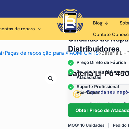
Blog
Sob
mentas de reparo
Fornecedor Atacadista p
Contato Conos
Oficinas de Repa
Distribuidores
i
>
Peças de reposição para XIAOMI Civi 1S
>
Bateria Li-
Preço Direto de Fábrica
Desconto por Volume pa
Bateria Li-Po 45
Atacadistas
Suporte Profissional
Expanda seu negóc
Pós‑Venda
Ajudamos oficinas e dist
fornecimento está
Obter Preço de Atacad
MOQ: 10 Unidades
|
Pedido R