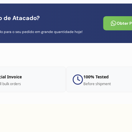
io de Atacado?
Obter 
do para o seu pedido em grande quantidade hoje!
cial Invoice
100% Tested
ll bulk orders
Before shipment