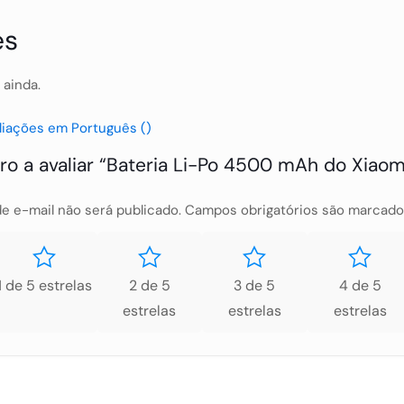
es
 ainda.
liações em Português ()
ro a avaliar “Bateria Li-Po 4500 mAh do Xiaomi
e e-mail não será publicado.
Campos obrigatórios são marcad
1 de 5 estrelas
2 de 5
3 de 5
4 de 5
estrelas
estrelas
estrelas