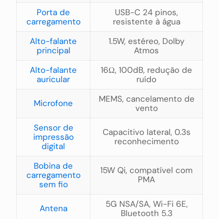
Porta de
USB-C 24 pinos,
carregamento
resistente à água
Alto-falante
1.5W, estéreo, Dolby
principal
Atmos
Alto-falante
16Ω, 100dB, redução de
auricular
ruído
MEMS, cancelamento de
Microfone
vento
Sensor de
Capacitivo lateral, 0.3s
impressão
reconhecimento
digital
Bobina de
15W Qi, compatível com
carregamento
PMA
sem fio
5G NSA/SA, Wi-Fi 6E,
Antena
Bluetooth 5.3