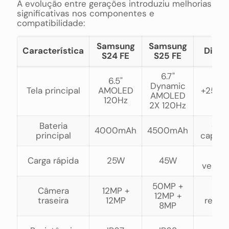
A evolução entre gerações introduziu melhorias
significativas nos componentes e
compatibilidade:
Samsung
Samsung
Característica
Difer
S24 FE
S25 FE
6.7"
6.5"
Dynamic
Tela principal
AMOLED
+25% b
AMOLED
120Hz
2X 120Hz
Bateria
+12.
4000mAh
4500mAh
principal
capac
+8
Carga rápida
25W
45W
veloci
50MP +
Câmera
12MP +
+31
12MP +
traseira
12MP
resol
8MP
+3