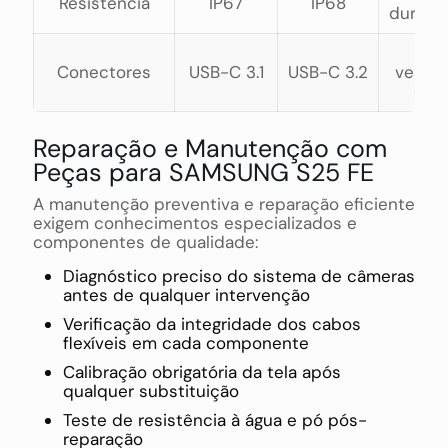
Resistência
IP67
IP68
durabil
+2
Conectores
USB-C 3.1
USB-C 3.2
veloci
dad
Reparação e Manutenção com
Peças para SAMSUNG S25 FE
A manutenção preventiva e reparação eficiente
exigem conhecimentos especializados e
componentes de qualidade:
Diagnóstico preciso do sistema de câmeras
antes de qualquer intervenção
Verificação da integridade dos cabos
flexíveis em cada componente
Calibração obrigatória da tela após
qualquer substituição
Teste de resistência à água e pó pós-
reparação