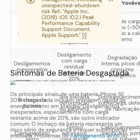
Problema
Sintomas
Causas Prováve
unexpected-shutdown
risk Ref.: "Apple Inc.
(2019). iOS 10.2.1 Peak
Autonomia
Ciclos de carg
Performance Capability
reduzida,
Perda de
completos (>500
Support Document.
necessidade
capacidade
exposição a cal
Apple Support."
[!]
de recargas
extremo
frequentes
Desligamento
Degradação
com carga
Desligamentos
interna, picos 
residual
inesperados
consumo
Sintomas de Bateria Desgastada
acima de
energético
20%
Os principais sinais de uma bateria iPhone SE
Tela elevada,
Sobreaquecimen
Inchaço da
2016 desgastada incluem drenagem rápida de
deformação
sobrecarga, defe
bateria
energia, mesmo em standby. Desligamentos
do gabinete
de fabricação
inesperados, especialmente com carga
restante acima de 20%, são outro indicador
comum. O inchaço da bateria representa um
Tempo
Cabo/carregad
risco sério de segurança e requer substituição
Carregamento
excessivo
danificado, por
imediata. Problemas de
carregamento lento
ou
lento
para atingir
suja, bateria