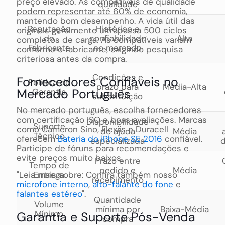
preço elevado. As compatíveis de qualidade
qualidade
podem representar até 60% de economia,
mantendo bom desempenho. A vida útil das
Reputação
Histórico e
originais geralmente ultrapassa 500 ciclos
do
confiabilidade
Alta
completos de carga. As compatíveis variam
Fabricante
no mercado
conforme o fabricante, exigindo pesquisa
criteriosa antes da compra.
Condições e
Fornecedores Confiáveis no
Política de
prazo para
Média-Alta
Mercado Português
Garantia
substituição
No mercado português, escolha fornecedores
com certificação ISO e boas avaliações. Marcas
Disponibilidade
Suporte
como Cameron Sino, Flexiis e Duracell
de ajuda
Média
Técnico
oferecem
Bateria do iPhone SE 2016
confiável.
especializada
d
Participe de fóruns para recomendações e
evite preços muito baixos.
Prazo entre
Tempo de
pedido e
Média
"Leia mais sobre: Confira também nosso
Entrega
recebimento
microfone interno
,
alto-falante do fone
e
falantes estéreo
".
Quantidade
Volume
mínima por
Baixa-Média
Mínimo
Garantia e Suporte Pós-Venda
compra