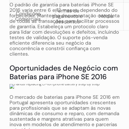
O padrão de garantia para baterias iPhone SE
2016 varia entre 6 e 12 meses, dependendo do
Formas de
Condições
fornecedor. Mantenha documentação completa
pagamento e
Média
Comerciais
de todas as transações para facilitar processos
descontos
de garantia. Estabeleça um protocolo claro
para lidar com devoluções e defeitos, incluindo
testes de validação. O suporte pós-venda
eficiente diferencia seu negócio da
concorrência e constrói confiança com
clientes.
Oportunidades de Negócio com
Baterias para iPhone SE 2016
O mercado de baterias para iPhone SE 2016 em
Portugal apresenta oportunidades crescentes
para profissionais que se adaptam às novas
dinâmicas de consumo e reparo, com demanda
sustentada e margens atrativas para quem
inova em modelos de atendimento e parcerias