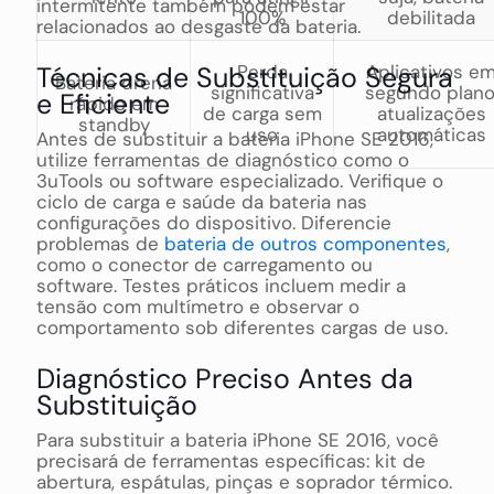
intermitente também podem estar
100%
debilitada
relacionados ao desgaste da bateria.
Técnicas de Substituição Segura
Perda
Aplicativos e
Bateria drena
significativa
segundo plano
e Eficiente
rápido em
de carga sem
atualizações
standby
uso
automáticas
Antes de substituir a bateria iPhone SE 2016,
utilize ferramentas de diagnóstico como o
3uTools ou software especializado. Verifique o
ciclo de carga e saúde da bateria nas
configurações do dispositivo. Diferencie
problemas de
bateria de outros componentes
,
como o conector de carregamento ou
software. Testes práticos incluem medir a
tensão com multímetro e observar o
comportamento sob diferentes cargas de uso.
Diagnóstico Preciso Antes da
Substituição
Para substituir a bateria iPhone SE 2016, você
precisará de ferramentas específicas: kit de
abertura, espátulas, pinças e soprador térmico.