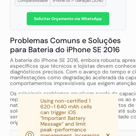
Compatibilidade
iPhone SE 1ª Geração (2016)
Solicitar Orçamento via WhatsApp
Problemas Comuns e Soluções
para Bateria do iPhone SE 2016
A bateria do iPhone SE 2016, embora robusta, apre
específicos que técnicos e lojistas devem conhece
diagnósticos precisos. Com o avanço do tempo e ci
manifestações como degradação acelerada da cap
comportamentos imprevisíveis que exigem atenção 
Os principais problemas envolvem perda de capaci
repentinos e inchaço, geralmente relacionados ao 
Using non-certified 1
natural, condições extremas de uso ou defeitos de 
620–1 640 mAh cells
soluções variam desde ajustes de software até sub
can trigger iOS
sempre priorizando segurança e compatibilidade c
“Important Battery
originais do dispositivo.
Message” and limit
peak-performance
✕
management, increasing