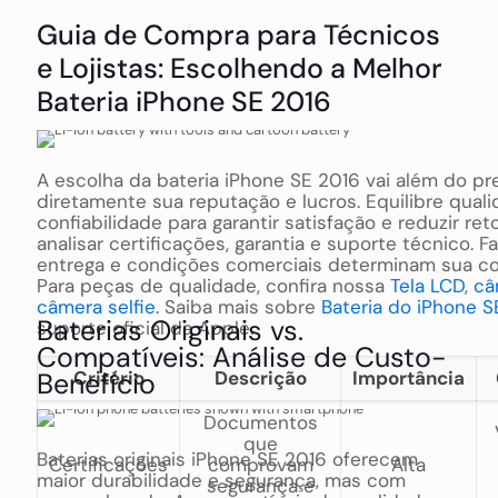
Guia de Compra para Técnicos
e Lojistas: Escolhendo a Melhor
Bateria iPhone SE 2016
A escolha da bateria iPhone SE 2016 vai além do pr
diretamente sua reputação e lucros. Equilibre quali
confiabilidade para garantir satisfação e reduzir re
analisar certificações, garantia e suporte técnico. 
entrega e condições comerciais determinam sua co
Para peças de qualidade, confira nossa
Tela LCD
,
câ
câmera selfie
. Saiba mais sobre
Bateria do iPhone S
Baterias Originais vs.
suporte oficial da Apple.
Compatíveis: Análise de Custo-
Benefício
Critério
Descrição
Importância
Documentos
que
Baterias originais iPhone SE 2016 oferecem
Certificações
comprovam
Alta
maior durabilidade e segurança, mas com
segurança e