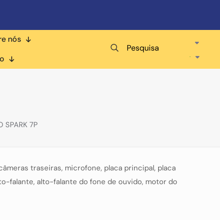
re nós
Pesquisa
co
O SPARK 7P
 câmeras traseiras, microfone, placa principal, placa
o-falante, alto-falante do fone de ouvido, motor do