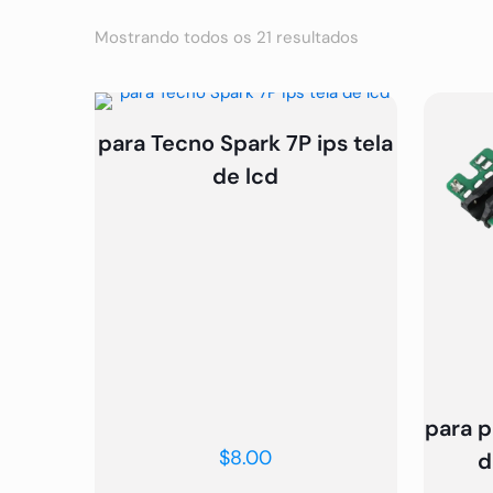
Mostrando todos os 21 resultados
para Tecno Spark 7P ips tela
de lcd
para 
$
8.00
d