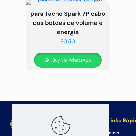
para Tecno Spark 7P cabo
dos botões de volume e
energia
$
0.50
Buy via WhatsApp
Links Rápi
BETA Electronic Co LTD
Início