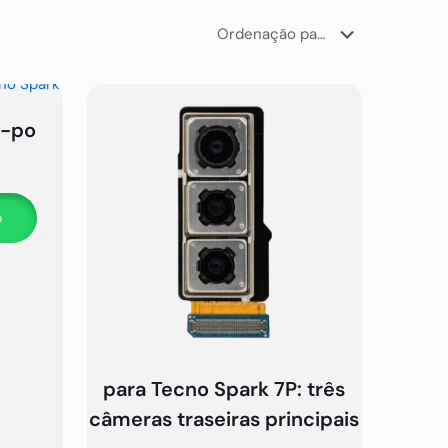
o-po
p
para Tecno Spark 7P: três
câmeras traseiras principais